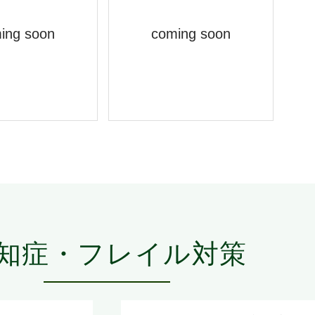
す。植物触媒は、見
の質を改善し、健康
ing soon
coming soon
支える新しい選択肢
れから必要になって
知症・フレイル対策