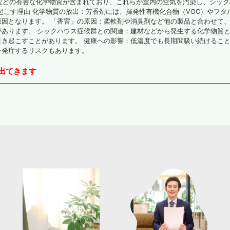
などの有害な化学物質が含まれており、これらが室内の空気を汚染し、シッ
起こす理由 化学物質の放出：芳香剤には、揮発性有機化合物（VOC）やフ
因となります。 「香害」の原因：柔軟剤や消臭剤など他の製品と合わせて
あります。 シックハウス症候群との関連：建材などから発生する化学物質
き起こすことがあります。 健康への影響：低濃度でも長期間吸い続けるこ
を発症するリスクもあります。
が出てきます