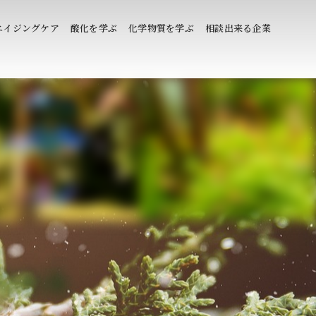
エイジングケア
酸化を学ぶ
化学物質を学ぶ
相談出来る企業
される