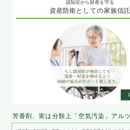
認知症から財産を守る
資産防衛としての家族信
芳香剤、実は分類上「空気汚染」
アル