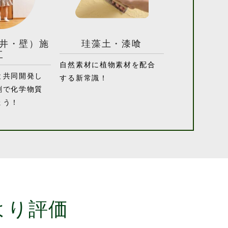
井・壁）施
珪藻土・漆喰
工
自然素材に植物素材を配合
と共同開発し
する新常識！
剤で化学物質
ょう！
より評価