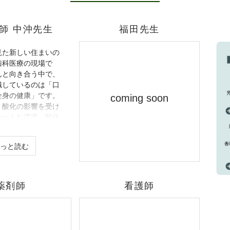
師 中沖先生
福田先生
見た新しい住まいの
歯科医療の現場で
んと向き合う中で、
識しているのは「口
全身の健康」です。
coming soon
、酸化の影響を受け
ケートな環境。酸化
口腔内の炎症を進行
でもあります。そこ
もっと読む
きが「植物触媒」で
術は、空気中の酸化
RP）を下げ、まる
ような還元環境を住
薬剤師
看護師
します。歯科医とし
入り口である口腔の
ためにも、住環境か
ーチは極めて重要と