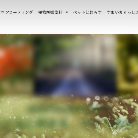
フロアコーティング
植物触媒塗料
ペットと暮らす
すまいまるっと
​&EARTH,withPLANTS
とともに生きる、そして生か