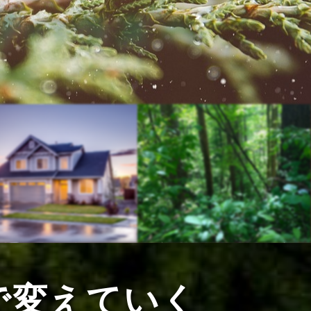
®
アハウス
へ
の空間
で変えていく