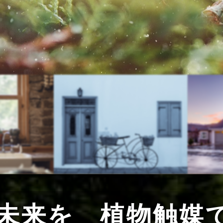
から
エイジングケ
扉の先には、身体に酸化ダメージがない身体を守るため
の未来を
植物触媒