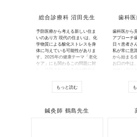
総合診療科 沼田先生
歯科医
予防医療から考える新しい住ま
歯科医から
いのあり方 現代の住まいは、化
アプローチ
学物質による酸化ストレスを身
日々患者さ
体に与えている可能性がありま
私が常に意
す。2025年の健康テーマ「老化
から始まる
ケア」にも関わるこの問題に対
お口の中は
し、注目されているのが酸化を
やすいデリ
防ぐ住環境づくりです。 中でも
は歯周病や
「植物触媒」は、酸化を抑える
させる一因
もっと読む
還元作用が証明された建材で、
で注目すべ
壁や床に施工することで室内空
す。この技
気を改善し、健康維持や免疫機
還元電位（O
能をサポートします。 また、不
で森林浴の
鍼灸師 鶴島先生
妊治療では精液の酸化（ORP）
まいに提供
が精子の質に影響することがわ
て、身体の
かっており、住環境の酸化性が
健康を守る
見直されています。 これからの
らのアプロ