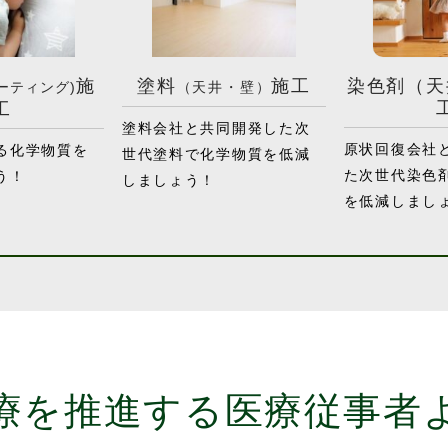
施
塗料
施工
染色剤（天
ーティング)
（天井・壁）
工
塗料会社と共同開発した次
原状回復会社
る化学物質を
世代塗料で化学物質を低減
た次世代染色
う！
しましょう！
を低減しまし
療を推進する
医療従事者