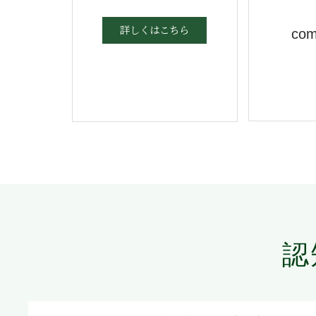
住まいには、自然素材だけでな
考えていま
く、植物の力を活かした酸化対
えない空気
詳しくはこちら
com
策が重要になります。
を根本から
として、こ
きます。
認