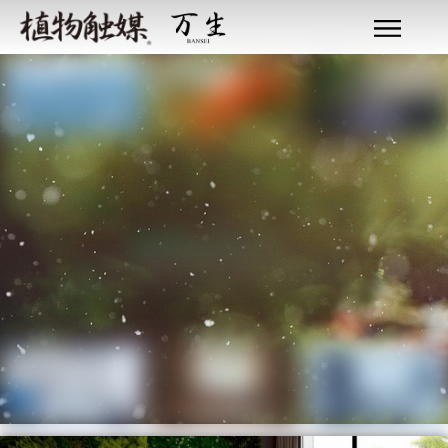
​&EARTH,withPLANTS
植物とともに生きる、そして生かされる
健康住宅から
®
エイジングケアハウス
へ
玄関扉の先には、身体に酸化ダメージがない身体を守るための空間