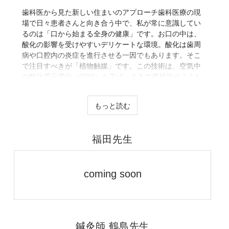
歯科医から見た新しい住まいのアプローチ歯科医療の現
場で日々患者さんと向き合う中で、私が常に意識してい
るのは「口から始まる全身の健康」です。お口の中は、
酸化の影響を受けやすいデリケートな環境。酸化は歯周
病や口腔内の炎症を進行させる一因でもあります。そこ
で注目すべきが「植物触媒」です。この技術は、空気中
の酸化還元電位（ORP）を下げ、まるで森林浴のような
還元環境を住まいに提供します。歯科医として、身体の
入り口である口腔の健康を守るためにも、住環境からの
もっと読む
アプローチは極めて重要と考えています。植物触媒は、
見えない空気の質を改善し、健康を根本から支える新し
い選択肢として、これから必要になってきます。
福田先生
coming soon
鍼灸師 鶴島先生