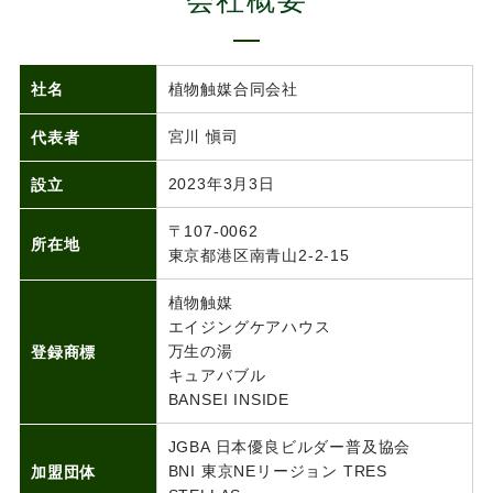
会社概要
社名
植物触媒合同会社
宮川 愼司
代表者
2023年3月3日
設立
〒107-0062
所在地
東京都港区南青山2-2-15
植物触媒
エイジングケアハウス
万生の湯
登録商標
キュアバブル
BANSEI INSIDE
JGBA 日本優良ビルダー普及協会
BNI 東京NEリージョン TRES
加盟団体